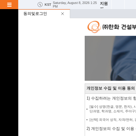
Saturday, August 8, 2026 1:25 
지원
님
KST
PM
자
MY MENU
동의및로그인
경력채용관리
동의및로그인
개인정보 수집 및 이용 동의
1) 수집하려는 개인정보의 
[필수] 성명(한글, 영문, 한자)
[선택] 외국어 성적, 자격/면허
2) 개인정보의 수집 및 이용